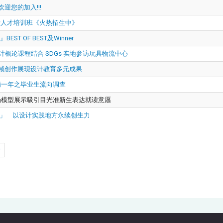
迎您的加入!!!
计人才培训班《火热招生中》
 OF BEST及Winner
论课程结合 SDGs 实地参访玩具物流中心
域创作展现设计教育多元成果
业满一年之毕业生流向调查
场模型展示吸引目光准新生表达就读意愿
华」 以设计实践地方永续创生力
后