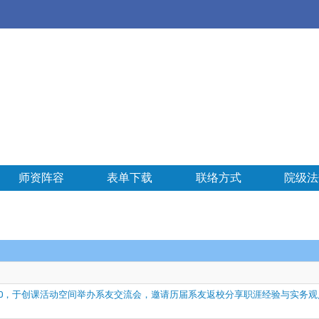
师资阵容
表单下载
联络方式
院级法
至16:00，于创课活动空间举办系友交流会，邀请历届系友返校分享职涯经验与实