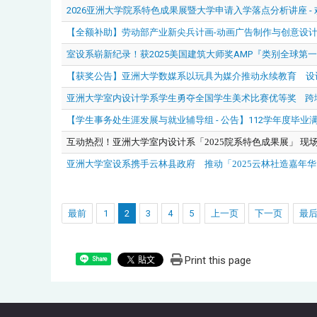
2026亚洲大学院系特色成果展暨大学申请入学落点分析讲座 - 欢
【全额补助】劳动部产业新尖兵计画-动画广告制作与创意设
室设系崭新纪录！获2025美国建筑大师奖AMP『类别全球第一』BEST
【获奖公告】亚洲大学数媒系以玩具为媒介推动永续教育 设计概
亚洲大学室内设计学系学生勇夺全国学生美术比赛优等奖 跨
【学生事务处生涯发展与就业辅导组 - 公告】112学年度毕
互动热烈！亚洲大学室内设计系「
2025
院系特色成果展」
现
亚洲大学室设系携手云林县政府 推动「2025云林社造嘉年
最前
1
2
3
4
5
上一页
下一页
最
Print this page
Share