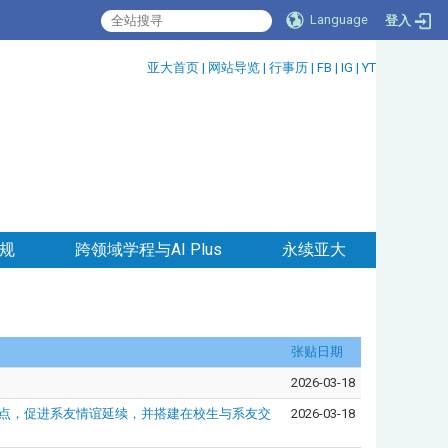
Language
登入
:::
亚大首页
|
网站导览
|
行事历
|
FB
|
IG
|
YT
规
跨领域学程与AI Plus
永续亚大
张贴日期
2026-03-18
务观点，促进系友情谊延续，并搭建在校生与系友交
2026-03-18