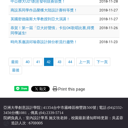
中亞聯大U21創意發明競賽頒獎！
2018-11-28
商設系同學作品榮獲大陸設計賽特等獎！
2018-11-27
英國密德薩斯大學教授到亞大演講！
2018-11-27
恭賀！第一屆「亞大好聲情」卡拉OK歌唱比賽,得獎
2018-11-26
同學誕生!
時尚系邀請邱瑜蓉設計師分析流行趨勢！
2018-11-23
最前
40
41
42
43
44
上一頁
下一頁
最後
Print this page
Share
亞洲大學創意設計學院 | 41354台中市霧峰區柳豐路500號 | 電話:(04)2332-
3456分機1081，傳真:(04) 2339-5714
院網負責人：室內設計學系 施文玫老師，校園最新通知即時更新：吳孟蓉
造訪人次 : 6703005