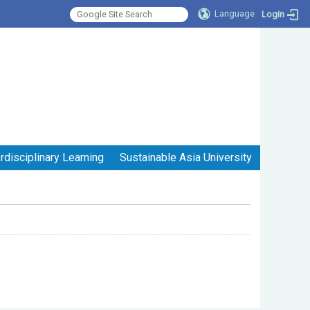
Language
Login
:::
erdisciplinary Learning
Sustainable Asia University