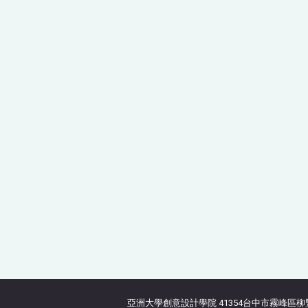
亞洲大學創意設計學院 41354台中市霧峰區柳豐路500號 