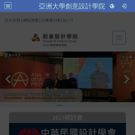
亞洲大學創意設計學院
:::
亞大首頁
|
網站導覽
|
行事曆
|
FB
|
IG
|
YT
Toggle 
2025研討會