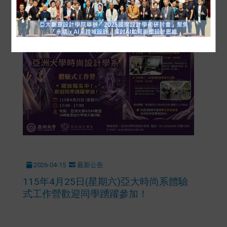
賀！室設系曾之謙同學通過「AI應用規
劃師」鑑定 展現生成式AI設計研發實力
2026-04-15
最新公告
115年4月25日(星期六)亞大時尚系體驗
式工作營歡迎同學踴躍參加！