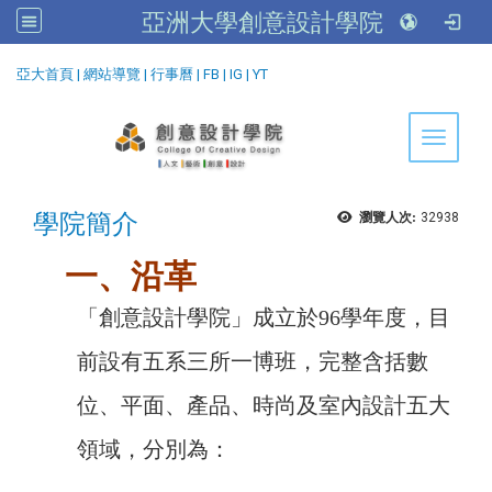
亞洲大學創意設計學院
:::
亞大首頁
|
網站導覽
|
行事曆
|
FB
|
IG
|
YT
Toggle 
學院簡介
瀏覽人次:
32938
一、沿革
「創意設計學院」成立於96學年度，目
前設有五系三所一博班，完整含括數
位、平面、產品、時尚及室內設計五大
領域，分別為：