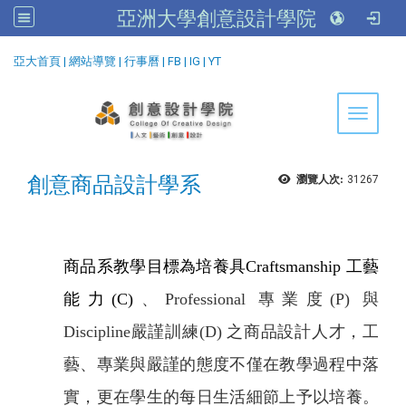
亞洲大學創意設計學院
:::
亞大首頁
|
網站導覽
|
行事曆
|
FB
|
IG
|
YT
Toggle 
創意商品設計學系
瀏覽人次:
31267
商品系教學目標為培養具Craftsmanship 工藝
能力(C)
、Professional 專業度(P) 與
Discipline嚴謹訓練(D) 之商品設計人才，工
藝、專業與嚴謹的態度不僅在教學過程中落
實，更在學生的每日生活細節上予以培養。