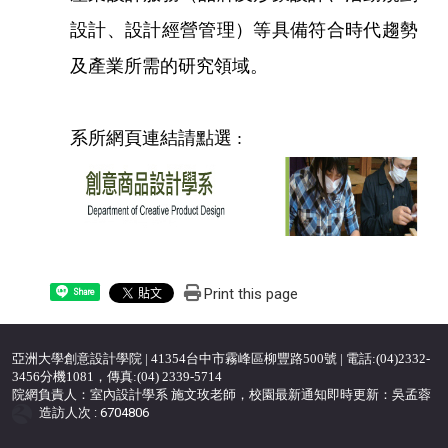
設計、設計經營管理）等具備符合時代趨勢
及產業所需的研究領域
。
系所網頁連結請點選 :
Print this page
Share
亞洲大學創意設計學院 | 41354台中市霧峰區柳豐路500號 | 電話:(04)2332-
3456分機1081，傳真:(04) 2339-5714
院網負責人：室內設計學系 施文玫老師，校園最新通知即時更新：吳孟蓉
造訪人次 : 6704806