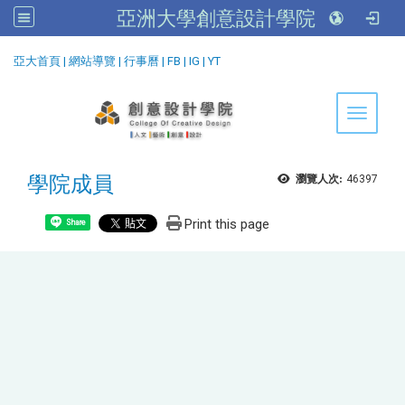
亞洲大學創意設計學院
:::
亞大首頁
|
網站導覽
|
行事曆
|
FB
|
IG
|
YT
Toggle 
學院成員
瀏覽人次:
46397
Print this page
Share