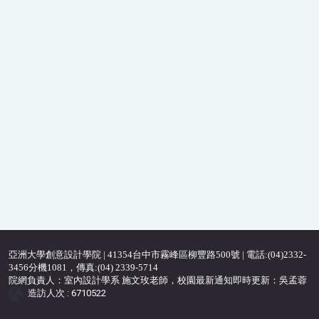
亞洲大學創意設計學院 | 41354台中市霧峰區柳豐路500號 | 電話:(04)2332-
3456分機1081，傳真:(04) 2339-5714
院網負責人：室內設計學系 施文玫老師，校園最新通知即時更新：吳孟蓉
造訪人次 : 6710522