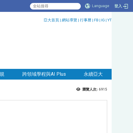
Language
登入
:::
亞大首頁
|
網站導覽
|
行事曆
|
FB
|
IG
|
YT
規
跨領域學程與AI Plus
永續亞大
瀏覽人次:
6915