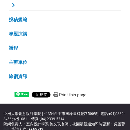
投稿規範
專題演講
議程
主辦單位
旅宿資訊
Print this page
Share
亞洲大學創意設計學院 | 41354台中市霧峰區柳豐路500號 | 電話:(04)2332-
3456分機1081，傳真:(04) 2339-5714
院網負責人：室內設計學系 施文玫老師，校園最新通知即時更新：吳孟蓉
造訪人次 : 6689713