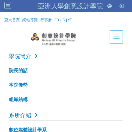
亞洲大學創意設計學院
:::
亞大首頁
|
網站導覽
|
行事曆
|
FB
|
IG
|
YT
Toggle 
學院簡介
院長的話
本院優勢
組織結構
系所介紹
數位媒體設計學系