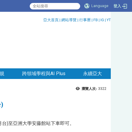
Language
登入
:::
亞大首頁
|
網站導覽
|
行事曆
|
FB
|
IG
|
YT
規
跨領域學程與AI Plus
永續亞大
瀏覽人次:
3322
)
月台)至亞洲大學安藤館站下車即可。