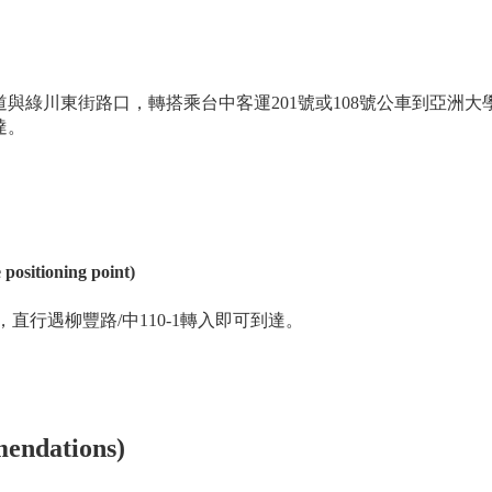
綠川東街路口，轉搭乘台中客運201號或108號公車到亞洲大學站
達。
sitioning point)
直行遇柳豐路/中110-1轉入即可到達。
ndations)