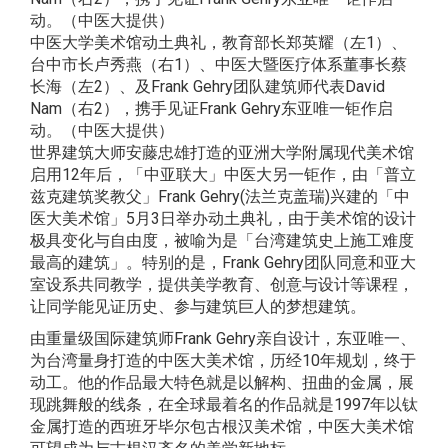
中医大学美术馆动土典礼，教育部长郑英耀（左1）、
台中市长卢秀燕（右1）、中医大暨医疗体系董事长蔡
长海（左2）、及Frank Gehry团队建筑师代表David
Nam（右2），携手见证Frank Gehry东亚唯一钜作启
动。（中医大提供）
世界建筑大师安藤忠雄打造的亚洲大学附属现代美术馆
启用12年后，「中亚联大」中医大另一钜作，由「普立
兹克建筑奖教父」Frank Gehry(法兰克盖瑞)兴建的「中
医大美术馆」5月3日举办动土典礼，由于美术馆的设计
极具变化与自由度，被喻为是「台湾建筑史上施工难度
最高的建筑」。特别的是，Frank Gehry团队同意和亚大
室设系共同教学，提供美学教育、创意与设计等课程，
让同学能见证历史、参与建筑巨人的梦想建筑。
由重量级国际建筑师Frank Gehry亲自设计，东亚唯一、
为台湾量身打造的中医大美术馆，历经10年规划，终于
动工。他的作品最大特色就是以解构、扭曲的金属，展
现跳舞般的线条，在全球最着名的作品就是1997年以钛
金属打造的西班牙毕尔包古根汉美术馆，中医大美术馆