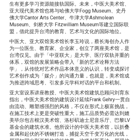
生有更多学习资源能接轨国际。未来，中医大美术馆、
亚大现代美术馆也将与哈佛大学Fogg Museum、史丹
佛大学Cantor Arts Center、牛津大学Ashmolean
Museum、剑桥大学 Fitzwilliam Museum等建立国际联
盟，借此提升台湾的教育、艺术与文化的国际地位。
中医大、亚大双馆美术馆长李玉玲说，蔡长海创办人作
为一位医生、教育家、企业家，创立了两座美术馆，是
台湾仅见。由于「中亚联大」是大学、医疗双轨并重的
体系，双馆的发展策略会带入「新的艺术诠释方法
学」，从传统对艺术作品本体意义的认识，转变成探讨
艺术创作成为「媒介」的沟通力量，也就是，美术馆成
为推进跨域思考、引发多元学科对话的平台和机制。
亚大室设系讲座教授、中医大美术馆建筑总顾问刘育东
指出，中医大美术馆的建筑设计延续Frank Gehry一贯自
由流动、雕塑感强烈的风格，不仅在形式上极富挑战，
在施工技术上更是突破性重大，施工品质势必需达到媲
美毕尔包古根汉美术馆、洛杉矶迪士尼音乐厅、巴黎LV
基金会的建筑水准。他所设计的中医大美术馆，以折叠
金属和起伏的不锈钢打造，捕捉天空千变万化的光线，