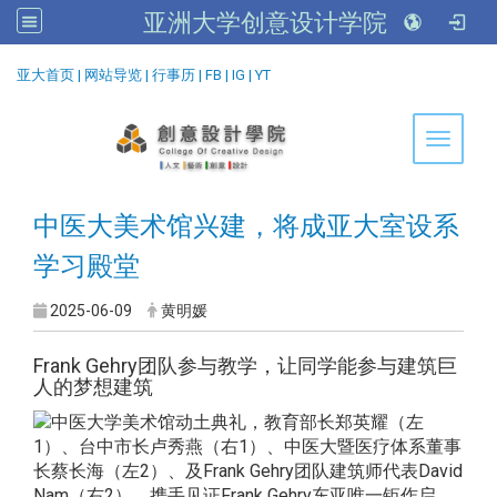
亚洲大学创意设计学院
:::
亚大首页
|
网站导览
|
行事历
|
FB
|
IG
|
YT
Toggle 
中医大美术馆兴建，将成亚大室设系
学习殿堂
2025-06-09
黄明媛
Frank Gehry团队参与教学，让同学能参与建筑巨
人的梦想建筑