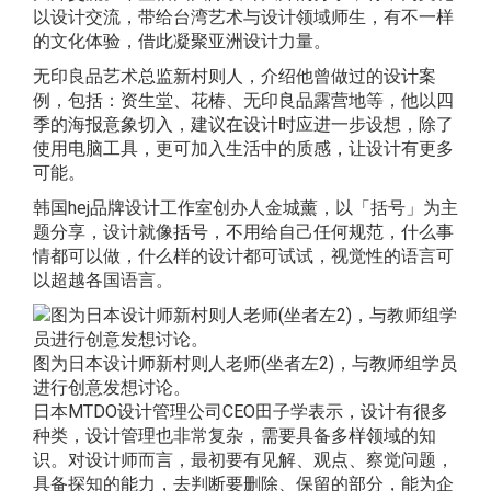
以设计交流，带给台湾艺术与设计领域师生，有不一样
的文化体验，借此凝聚亚洲设计力量。
无印良品艺术总监新村则人，介绍他曾做过的设计案
例，包括：资生堂、花椿、无印良品露营地等，他以四
季的海报意象切入，建议在设计时应进一步设想，除了
使用电脑工具，更可加入生活中的质感，让设计有更多
可能。
韩国hej品牌设计工作室创办人金城薰，以「括号」为主
题分享，设计就像括号，不用给自己任何规范，什么事
情都可以做，什么样的设计都可试试，视觉性的语言可
以超越各国语言。
图为日本设计师新村则人老师(坐者左2)，与教师组学员
进行创意发想讨论。
日本MTDO设计管理公司CEO田子学表示，设计有很多
种类，设计管理也非常复杂，需要具备多样领域的知
识。对设计师而言，最初要有见解、观点、察觉问题，
具备探知的能力，去判断要删除、保留的部分，能为企