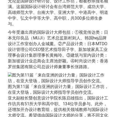
无论是国际设计研讨会、设计工作坊，都被秒杀报名额
满。这届国际设计研讨会有台湾师范大学、成功大学、
高雄师范大学、台南大学、亚洲大学、中港高中、明道
中学、弘文中学等大学、高中职，共300多位师生参
与。
今年受邀出席的国际设计大师包括：①视觉传达类：日
本无印良品（MUJI）艺术总监新村则人、韩国hej品牌
设计工作室创办人金城薰。②产品设计类：日本MTDO
设计管理公司CEO暨艺术指导田子学、新加坡家具工业
理事会设计集群理事长黄梅玲。③建筑与室内设计类：
新加坡设计业总商会主席池舒颖。④时尚设计类：香港
罗丝集团有限公司总设计师兼董事长张路路。
图为第11届「来自亚洲的设计力量」国际设计工作坊，
在亚大登场，国际设计大师指导学员创作交流。
亚大副校长暨创意设计学院长陈启雄指出，国际设计工
作坊共有51所大学和高中职、134位学员参与。此外，
还增加开办设计教育组，提供相关领域教师与国际设计
大师交流。希望借由国际设计大师的分享，将不同文化