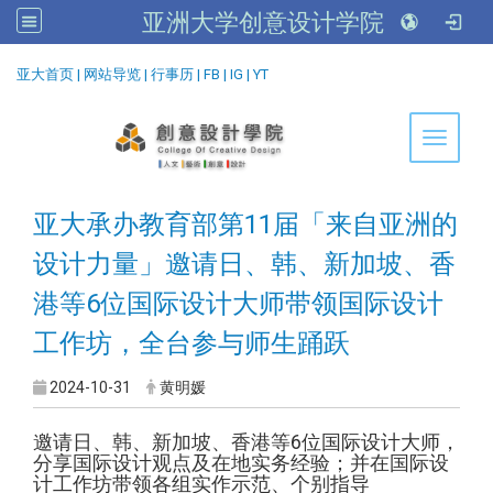
亚洲大学创意设计学院
:::
亚大首页
|
网站导览
|
行事历
|
FB
|
IG
|
YT
Toggle 
亚大承办教育部第11届「来自亚洲的
设计力量」邀请日、韩、新加坡、香
港等6位国际设计大师带领国际设计
工作坊，全台参与师生踊跃
2024-10-31
黄明媛
邀请日、韩、新加坡、香港等6位国际设计大师，
分享国际设计观点及在地实务经验；并在国际设
计工作坊带领各组实作示范、个别指导