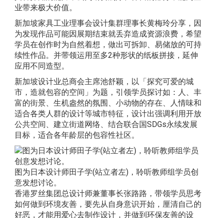
业带来极大价值。
新加坡家具工业理事会设计集群理事长黄梅玲分享，因
为发现作品可能因展期结束就丢弃造成资源浪费，希望
学员在创作时为自然着想，做出可拆卸、易储放的可持
续性作品。并带领运用至多2种形状的纸板拼接，延伸
应用不同造型。
新加坡设计业总商会主席池舒颖，以「探究可爱的城
市，造就包容的空间」为题，引领学员探讨如：人、丰
富的街景、生机盎然的氛围、小动物的存在、人情味和
适合各类人群的设计等城市特征，设计出强调利用开放
公共空间、建立街道网络、结合联合国SDGs永续发展
目标，适合各年龄层的包容性社区。
图为日本设计师田子学(站立者左)，聆听教师组学员创
意发想讨论。
香港罗丝集团总设计师兼董事长张路路，带领学员思考
如何做到环境友善，要先从自身意识开始，厘清自己的
好恶，才能用爱心去制作设计，并做到环保友善的设