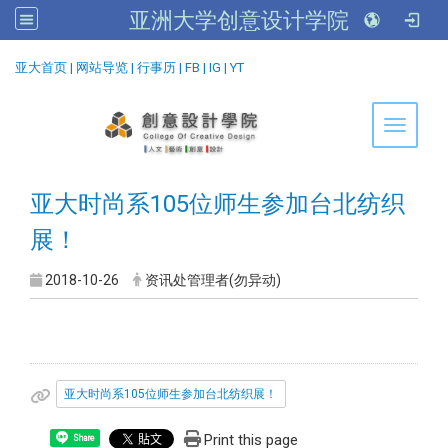
亚洲大学创意设计学院
:::
亚大首页
|
网站导览
|
行事历
|
FB
|
IG
|
YT
Toggle 
亚大时尚系105位师生参加台北纺织
展！
2018-10-26
资讯处管理者(勿异动)
亚大时尚系105位师生参加台北纺织展！
Print this page
Share