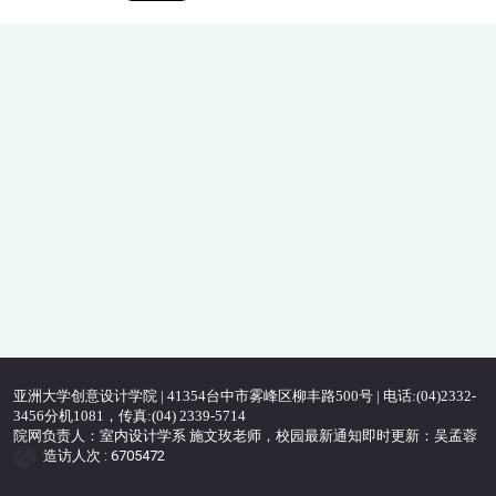
亚洲大学创意设计学院 | 41354台中市雾峰区柳丰路500号 | 电话:(04)2332-
3456分机1081，传真:(04) 2339-5714
院网负责人：室内设计学系 施文玫老师，校园最新通知即时更新：吴孟蓉
造访人次 : 6705472