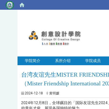
学院简介
系所介绍
学院成员
台湾友谊先生MISTER FRIEND
（Mister Friendship Interna
2024-12-18
黄明媛
2024年12月8日，全球瞩目的「国际友谊先生2
的青年才俊，展现各国独特的魅力。