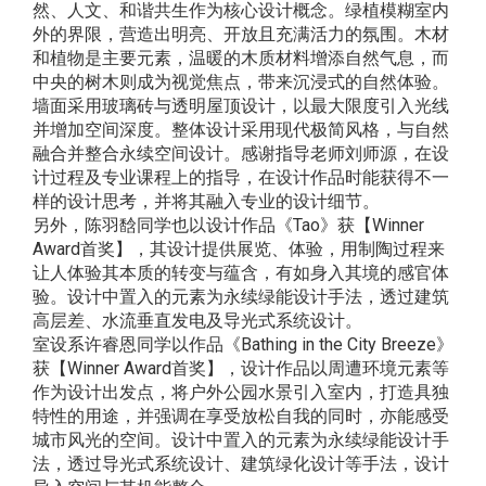
然、人文、和谐共生作为核心设计概念。绿植模糊室内
外的界限，营造出明亮、开放且充满活力的氛围。木材
和植物是主要元素，温暖的木质材料增添自然气息，而
中央的树木则成为视觉焦点，带来沉浸式的自然体验。
墙面采用玻璃砖与透明屋顶设计，以最大限度引入光线
并增加空间深度。整体设计采用现代极简风格，与自然
融合并整合永续空间设计。感谢指导老师刘师源，在设
计过程及专业课程上的指导，在设计作品时能获得不一
样的设计思考，并将其融入专业的设计细节。
另外，陈羽馠同学也以设计作品《Tao》获【Winner
Award首奖】，其设计提供展览、体验，用制陶过程来
让人体验其本质的转变与蕴含，有如身入其境的感官体
验。设计中置入的元素为永续绿能设计手法，透过建筑
高层差、水流垂直发电及导光式系统设计。
室设系许睿恩同学以作品《Bathing in the City Breeze》
获【Winner Award首奖】，设计作品以周遭环境元素等
作为设计出发点，将户外公园水景引入室内，打造具独
特性的用途，并强调在享受放松自我的同时，亦能感受
城市风光的空间。设计中置入的元素为永续绿能设计手
法，透过导光式系统设计、建筑绿化设计等手法，设计