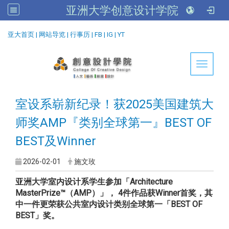
亚洲大学创意设计学院
:::
亚大首页
|
网站导览
|
行事历
|
FB
|
IG
|
YT
Toggle 
室设系崭新纪录！获2025美国建筑大
师奖AMP『类别全球第一』BEST OF
BEST及Winner
2026-02-01
施文玫
亚洲大学室内设计系学生参加「
Architecture
MasterPrize™
（
AMP
）
」，
4
件作品获
Winner
首奖，其
中一件更荣获公共室内设计类别全球第一「
BEST OF
BEST
」奖。