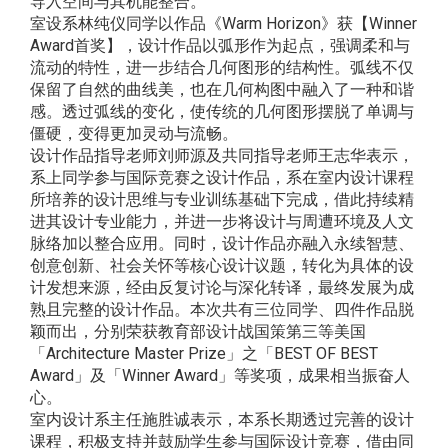
导入空间与其机能整合。
室设系林纯仪同学以作品《Warm Horizon》获【Winner
Award首奖】，设计作品以弧形作为起点，强调柔和与
流动的特性，进一步结合几何图形的结构性。弧线不仅
保留了自然的曲线美，也在几何构图中融入了一种和谐
感。透过弧线的变化，使传统的几何图形摆脱了单调与
僵硬，变得更加灵动与流畅。
设计作品指导老师刘师源及共同指导老师王志华表示，
系上同学参与国际竞赛之设计作品，系在室内设计课程
所培养的设计思维与专业训练基础下完成，借此持续精
进其设计专业能力，并进一步将设计与周遭环境及人文
脉络加以整合应用。同时，设计作品亦融入永续智慧、
创意创新、社会关怀等核心设计议题，转化为具体的设
计发想来源，经由反复讨论与深化转译，最终发展为成
熟且完整的设计作品。本次共有三位同学、四件作品脱
颖而出，分别荣获教育部设计战国策第三等美国
「Architecture Master Prize」之「BEST OF BEST
Award」及「Winner Award」等奖项，成果相当振奋人
心。
室内设计系主任施胜诚表示，本系长期透过完善的设计
课程，积极支持并鼓励学生参与国际设计竞赛，借由同