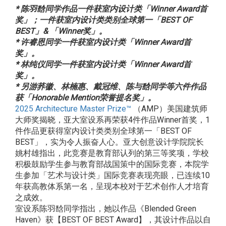
*
陈羽馠同学作品一件获室内设计类「Winner Award首
奖」；一件获室内设计类类别全球第一「BEST OF
BEST」& 「Winner奖」。
*
许睿恩同学一件获室内设计类「Winner Award首
奖」。
*
林纯仪同学一件获室内设计类「Winner Award首
奖」。
*
另游荞徽、林楠惠、戴冠维、陈与馠同学等六件作品
获「Honorable Mention荣誉提名奖」。
2025 Architecture Master Prize™
（AMP）美国建筑师
大师奖揭晓，亚大室设系再荣获4件作品Winner首奖，1
件作品更获得室内设计类类别全球第一「BEST OF
BEST」，实为令人振奋人心。亚大创意设计学院院长
姚村雄指出，此竞赛是教育部认列的第三等奖项，学校
积极鼓励学生参与教育部战国策中的国际竞赛，本院学
生参加「艺术与设计类」国际竞赛表现亮眼，已连续10
年获高教体系第一名，呈现本校对于艺术创作人才培育
之成效。
室设系陈羽馠同学指出，她以作品《Blended Green
Haven》获【BEST OF BEST Award】，其设计作品以自