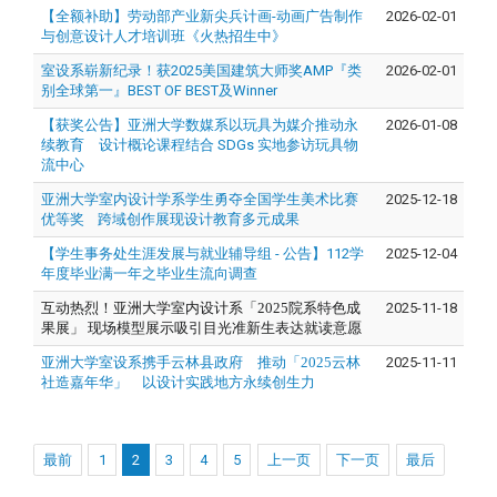
【全额补助】劳动部产业新尖兵计画-动画广告制作
2026-02-01
与创意设计人才培训班《火热招生中》
室设系崭新纪录！获2025美国建筑大师奖AMP『类
2026-02-01
别全球第一』BEST OF BEST及Winner
【获奖公告】亚洲大学数媒系以玩具为媒介推动永
2026-01-08
续教育 设计概论课程结合 SDGs 实地参访玩具物
流中心
亚洲大学室内设计学系学生勇夺全国学生美术比赛
2025-12-18
优等奖 跨域创作展现设计教育多元成果
【学生事务处生涯发展与就业辅导组 - 公告】112学
2025-12-04
年度毕业满一年之毕业生流向调查
互动热烈！亚洲大学室内设计系「
2025
院系特色成
2025-11-18
果展」
现场模型展示吸引目光准新生表达就读意愿
亚洲大学室设系携手云林县政府 推动「2025云林
2025-11-11
社造嘉年华」 以设计实践地方永续创生力
最前
1
2
3
4
5
上一页
下一页
最后