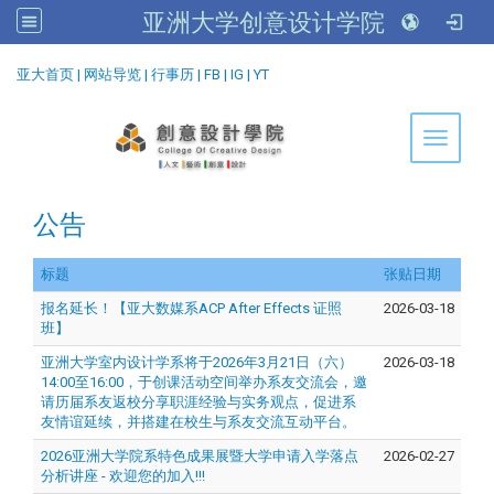
亚洲大学创意设计学院
:::
亚大首页
|
网站导览
|
行事历
|
FB
|
IG
|
YT
Toggle 
公告
标题
张贴日期
报名延长！【亚大数媒系ACP After Effects 证照
2026-03-18
班】
亚洲大学室内设计学系将于2026年3月21日（六）
2026-03-18
14:00至16:00，于创课活动空间举办系友交流会，邀
请历届系友返校分享职涯经验与实务观点，促进系
友情谊延续，并搭建在校生与系友交流互动平台。
2026亚洲大学院系特色成果展暨大学申请入学落点
2026-02-27
分析讲座 - 欢迎您的加入!!!