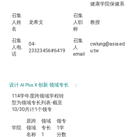
健康学院保健系
召集
召集
人姓
龙希文
人职
教授
名
称
召集
召集
04-
cwlung@asia.ed
人电
人
23323456#6419
u.tw
话
email
设计 AI Plus X 创新 领域专长 ：
114学年度跨领域学程转
型为领域专长列表-截至
10/30共计1个领专
原跨
领域
领专
学院
领域
专长
1学
名称
1
分数