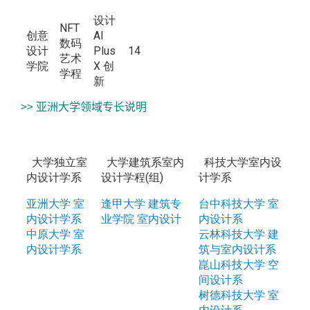
设计
NFT
创意
AI
数码
设计
Plus
14
艺术
学院
X 创
学程
新
>> 亚洲大学领域专长说明
大学独立室
大学建筑系室内
科技大学室内设
内设计学系
设计学程(组)
计学系
亚洲大学 室
逢甲大学 建筑专
台中科技大学 室
内设计学系
业学院 室内设计
内设计系
中原大学 室
云林科技大学 建
内设计学系
筑与室内设计系
崑山科技大学 空
间设计系
树德科技大学 室