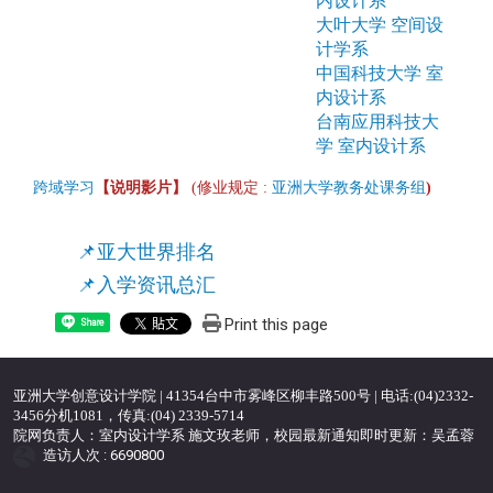
内设计系
大叶大学 空间设
计学系
中国科技大学 室
内设计系
台南应用科技大
学 室内设计系
跨域学习
【说明影片】
(修业规定
:
亚洲大学教务处课务组
)
📌亚大世界排名
📌入学资讯总汇
Print this page
Share
亚洲大学创意设计学院 | 41354台中市雾峰区柳丰路500号 | 电话:(04)2332-
3456分机1081，传真:(04) 2339-5714
院网负责人：室内设计学系 施文玫老师，校园最新通知即时更新：吴孟蓉
造访人次 : 6690800