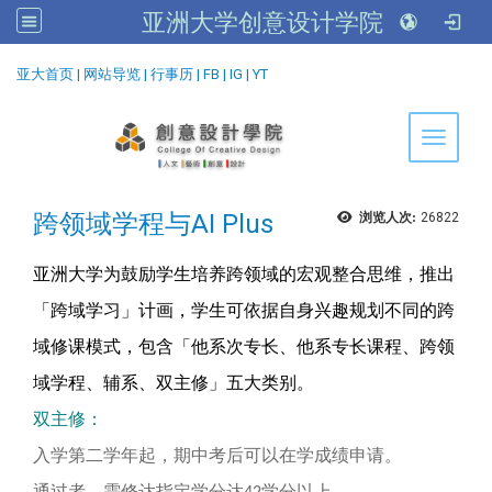
亚洲大学创意设计学院
:::
亚大首页
|
网站导览
|
行事历
|
FB
|
IG
|
YT
Toggle 
跨领域学程与AI Plus
浏览人次:
26822
亚洲大学为鼓励学生培养跨领域的宏观整合思维，推出
「跨域学习」计画，学生可依据自身兴趣规划不同的跨
域修课模式，包含「他系次专长、他系专长课程、跨领
域学程、辅系、双主修」五大类别。
双主修：
入学第二学年起，期中考后可以在学成绩申请。