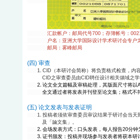
汇款帐户：邮局代号700；存簿帐号：002108
户名：亚洲大学国际设计学术研讨会专户
邮局：雾峰邮局
(四) 审查
1. CID
（本研讨会简称）
将负责格式检查，内容
CID之审查委员由CID聘任设计相关領域之
2.
论文全文篇幅及审稿处理，其版面尺寸将以A4大小
全文通过者将发表并刊登至论文集；格式不符
(五) 论文发表与发表证明
1.
投稿者须依审查委员审议结果于研讨会当天
及「論文集」。
2.
会场发表方式：口头发表，每人报告20分钟
3.
证
书颁发：投稿并现场参与发表者将获本研