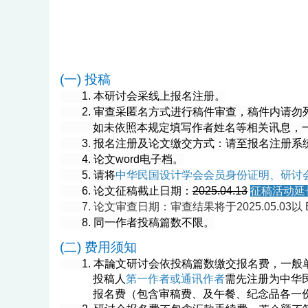
(
一) 投稿
1. 本研讨会采线上报名注册。
2. 审查采匿名方式进行稿件审查，稿件内请
如未依照本规定填写作者姓名等相关讯息，
3. 报名注册及论文缴交方式：请至报名注册
4. 论文word电子档。
5. 请
将
中华民国设计学会
会员身份证明、研讨
6. 论文征稿截止日期：
2025.04.13
征稿活动延长
7. 论文审查日期：审查结果将于2025.05.03以 
8. 同一作者投稿篇数不限。
(二) 费用须知
1.
本論文研讨会依投稿篇数缴交报名费，一般单
投稿人
第一作者或通讯作者
需先注册为中华
报名费（包含审稿费、及午餐、纪念品各一