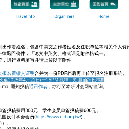
Travel Info
Organizers
Home
勿列出作者姓名，包含中英文之作者姓名及任职单位等相关个人资
一律退回稿件，「论文中英文」格式详见附件格式一。
系统，进行资料填写并请上传以下附件
会报名费缴交证明
合并为一份PDF档后再上传
至报名注册系统
。
至2025年4月21日(一) 5PM 截稿，欢迎踊跃投稿!!!
Email通知投稿
通讯作者
，亦可至本研讨会网站查询。
篇投稿费用800元，学生会员单篇投稿费600元
。
民国设计学会会员(
https://www.cid.org.tw/
)，
份
）
。