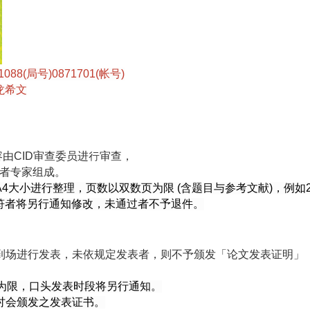
8(局号)0871701(帐号)
龙希文
由CID审查委员进行审查，
学者专家组成。
进行整理，页数以双数页为限 (含题目与参考文献)，例如2, 4, 6
者将另行通知修改，未通过者不予退件。
到场进行发表，未依规定发表者，则不予颁发「论文发表证明」
为限，口头发表时段将另行通知。
讨会颁发之发表证书。