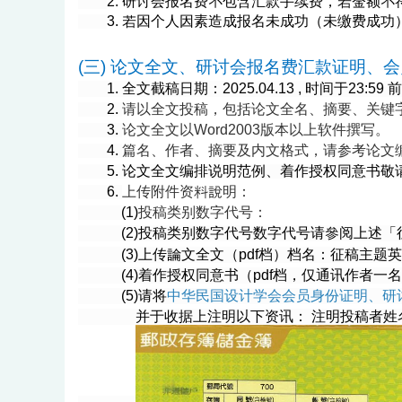
2.
研讨会报名费不包含汇款手续费，若金额不
3.
若因个人因素造成报名未成功（未缴费成功
(三) 论文全文、
研讨会报名费汇款证明
、
会
1.
全文截稿日期
：
2025.04.13 , 时间于2
2.
请以全文投稿，包括论文全名、摘要、关键
3.
论文全文以Word2003版本以上软件撰写。
4.
篇名、作者、摘要及内文格式，请参考论文
5.
论文全文编排说明范例、
着作
授
权同意书
敬
6.
上传附件资料說明：
(1)
投稿类别数字代号：
(2)
投稿类别数字代号数字代号请參阅上述
「
(3)上传
論文全文（pdf档）档名：
征稿主题英
(4)
着作
授
权同意书（pdf档，仅通讯作者一
(5)
请将
中华民国设计学会
会员身份证明、研
并于收据上注明以下资讯： 注明
投稿者姓