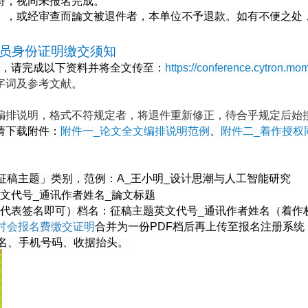
符，视同未报名完成。
），或经审查而論文被退件者，本单位不予退款。如有不便之处
员身份证明缴交须知
3:59 前，请完成以下资料并将全文传至
：
https://conference.cytron.mo
字词及参考文献。
编排说明，格式不符规定者，将退件重新修正，待合乎规定后始
请下载附件：
附件一_论文全文编排说明范例
、
附件二_着作授权
征稿主题
」
类别
，范例：A_王小明_设计思潮与人工智能研究
文
代号_
通讯
作者姓名_論文标题
名代表签名即可）档名：
征稿主题英文
代号_
通讯
作者姓名（着作
讨会报名费缴交证明
合并为一份PDF档后再上传
至报名注册系统
名、手机号码、收据抬头。