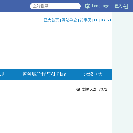
Language
登入
:::
亚大首页
|
网站导览
|
行事历
|
FB
|
IG
|
YT
规
跨领域学程与AI Plus
永续亚大
浏览人次:
7372