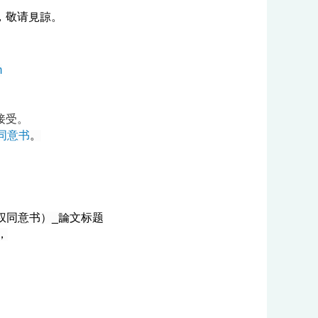
，敬请見諒。
m
接受。
同意书
。
权同意书）_論文标题
，