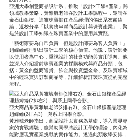
亞洲大學創意商品設計系，推動「設計×工學×產業」跨
領域教學策略，黃雅毓老師在設計工學課程中，邀請在
金石山銀樓、迪雅珠寶擔任產品經理的傑出系友趙緯
綸，返校分享「以實務串聯商品設計與珠寶產業」，聚
焦於設計工學知識在珠寶產業中的應用與實踐。
「藝術家要為自己負責，但是設計師要為客人負責！」
趙緯綸經理點出設計工學的核心價值。他說，設計師要
以使用者為中心，重視設計的社會功能與實用導向。他
並深入介紹當前珠寶產業的採購模式與商品分類，包
括：黃金的盤商通貨、飾金與投資型金條、及珠寶領域
中的輕珠寶與訂製商品等，詳細解析訂製珠寶從的完整
流程。
亞大商品系黃雅毓老師(2排右2)、金石山銀樓產品經理
趙緯綸(2排右3)，與系上同學合影。
黃雅毓老師指出，商品設計以實務為基礎，導入業界專
家的實戰經驗，能幫助同學將設計工學的理論，內化為
能對應現實產業挑戰的實作能力。透過此類教學安排，