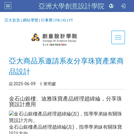
亞洲大學創意設計學院
:::
亞大首頁
|
網站導覽
|
行事曆
|
FB
|
IG
|
YT
Toggle 
亞大商品系邀請系友分享珠寶產業商
品設計
2025-06-09
黃明媛
金石山銀樓、迪雅珠寶產品經理趙緯綸，分享珠
寶設計應用
金石山銀樓產品經理趙緯綸(左)，指導學弟妹有關珠寶
設計方向。