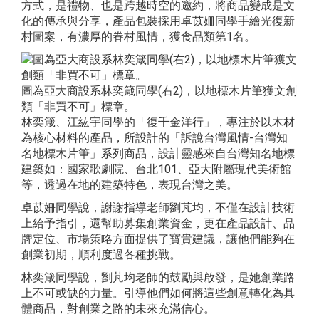
方式，是禮物、也是跨越時空的邀約，將商品變成是文
化的傳承與分享，產品包裝採用卓苡姍同學手繪光復新
村圖案，有濃厚的眷村風情，獲食品類第1名。
圖為亞大商設系林奕箴同學(右2)，以地標木片筆獲文創
類「非買不可」標章。
林奕箴、江紘宇同學的「復千金洋行」，專注於以木材
為核心材料的產品，所設計的「訴說台灣風情-台灣知
名地標木片筆」系列商品，設計靈感來自台灣知名地標
建築如：國家歌劇院、台北101、亞大附屬現代美術館
等，透過在地的建築特色，表現台灣之美。
卓苡姍同學說，謝謝指導老師劉芃均，不僅在設計技術
上給予指引，還幫助募集創業資金，更在產品設計、品
牌定位、市場策略方面提供了寶貴建議，讓他們能夠在
創業初期，順利度過各種挑戰。
林奕箴同學說，劉芃均老師的鼓勵與啟發，是她創業路
上不可或缺的力量。引導他們如何將這些創意轉化為具
體商品，對創業之路的未來充滿信心。