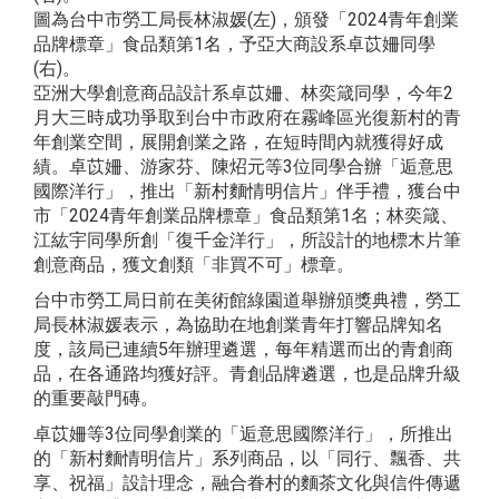
圖為台中市勞工局長林淑媛(左)，頒發「2024青年創業
品牌標章」食品類第1名，予亞大商設系卓苡姍同學
(右)。
亞洲大學創意商品設計系卓苡姍、林奕箴同學，今年2
月大三時成功爭取到台中市政府在霧峰區光復新村的青
年創業空間，展開創業之路，在短時間內就獲得好成
績。卓苡姍、游家芬、陳炤元等3位同學合辦「逅意思
國際洋行」，推出「新村麵情明信片」伴手禮，獲台中
市「2024青年創業品牌標章」食品類第1名；林奕箴、
江紘宇同學所創「復千金洋行」，所設計的地標木片筆
創意商品，獲文創類「非買不可」標章。
台中市勞工局日前在美術館綠園道舉辦頒獎典禮，勞工
局長林淑媛表示，為協助在地創業青年打響品牌知名
度，該局已連續5年辦理遴選，每年精選而出的青創商
品，在各通路均獲好評。青創品牌遴選，也是品牌升級
的重要敲門磚。
卓苡姍等3位同學創業的「逅意思國際洋行」，所推出
的「新村麵情明信片」系列商品，以「同行、飄香、共
享、祝福」設計理念，融合眷村的麵茶文化與信件傳遞