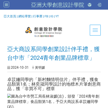
亞洲大學創意設計學院
:::
亞大首頁
|
網站導覽
|
行事曆
|
FB
|
IG
|
YT
Toggle 
亞大商設系同學創業設計伴手禮，獲
台中市「2024青年創業品牌標章」
2024-10-31
黃明媛
卓苡姍同學的「新村麵情明信片」伴手禮，獲食
品類第1名；林奕箴同學設計的地標木片筆創意商
品，獲「非買不可」標章