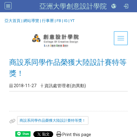
亞洲大學創意設計學院
:::
亞大首頁
|
網站導覽
|
行事曆
|
FB
|
IG
|
YT
Toggle 
商設系同學作品榮獲大陸設計賽特等
獎！
2018-11-27
資訊處管理者(勿異動)
商設系同學作品榮獲大陸設計賽特等獎！
Print this page
Share