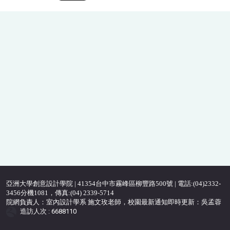
亞洲大學創意設計學院 | 41354台中市霧峰區柳豐路500號 | 電話:(04)2332-
3456分機1081，傳真:(04) 2339-5714
院網負責人：室內設計學系 施文玫老師，校園最新通知即時更新：吳孟蓉
造訪人次 : 6688110