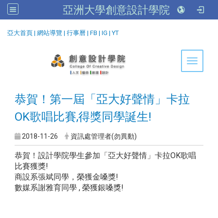
亞洲大學創意設計學院
:::
亞大首頁
|
網站導覽
|
行事曆
|
FB
|
IG
|
YT
Toggle 
恭賀！第一屆「亞大好聲情」卡拉
OK歌唱比賽,得獎同學誕生!
2018-11-26
資訊處管理者(勿異動)
恭賀！設計學院學生參加「亞大好聲情」卡拉OK歌唱
比賽獲獎!
商設系張斌同學，榮獲金嗓獎!
數媒系謝雅育同學 , 榮獲銀嗓獎!