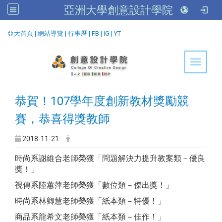
亞洲大學創意設計學院
:::
亞大首頁
|
網站導覽
|
行事曆
|
FB
|
IG
|
YT
Toggle 
恭賀！107學年度創新教材獎勵競
賽，恭喜得獎教師
2018-11-21
時尚系謝維合老師榮獲「問題解決力提升教案類－優良
獎！」
視傳系陸蕙萍老師榮獲「數位類－傑出獎！」
時尚系林卿慧老師榮獲「紙本類－特優！」
商品系龍希文老師榮獲「紙本類－佳作！」