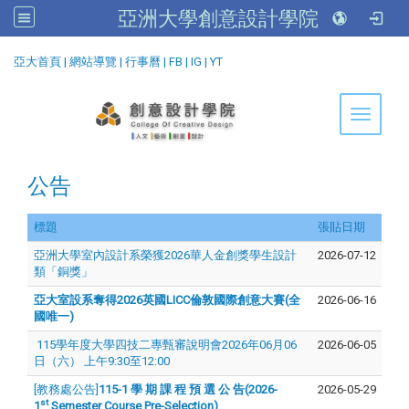
亞洲大學創意設計學院
:::
亞大首頁
|
網站導覽
|
行事曆
|
FB
|
IG
|
YT
Toggle 
公告
標題
張貼日期
亞洲大學室內設計系榮獲2026華人金創獎學生設計
2026-07-12
類「銅獎」
亞大室設系奪得
2026
英國
LICC
倫敦國際創意大賽(全
2026-06-16
國唯一)
115學年度大學四技二專甄審說明會2026年06月06
2026-06-05
日（六） 上午9:30至12:00
[教務處公告]
115-1 學 期 課 程 預 選 公 告(2026-
2026-05-29
st
1
Semester Course Pre-Selection)