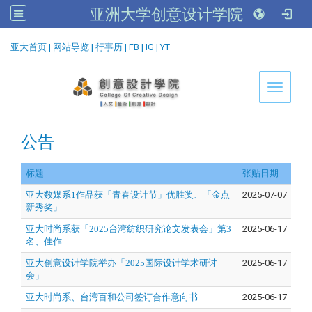
亚洲大学创意设计学院
:::
亚大首页
|
网站导览
|
行事历
|
FB
|
IG
|
YT
Toggle 
公告
标题
张贴日期
亚大数媒系1作品获「青春设计节」优胜奖、「金点
2025-07-07
新秀奖」
亚大时尚系获「2025台湾纺织研究论文发表会」第3
2025-06-17
名、佳作
亚大创意设计学院举办「2025国际设计学术研讨
2025-06-17
会」
亚大时尚系、台湾百和公司签订合作意向书
2025-06-17