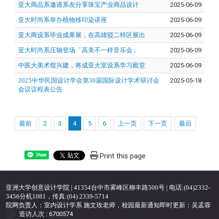
亚大商品系邀请系友分享珠宝产业商品设计
2025-06-09
亚大时尚系举办植物移印染讲座
2025-06-09
亚大商设系毕业成果展，在高雄驳二特区展出
2025-06-09
亚大时尚系压轴登场「高美不一样音乐会」
2025-06-09
中医大美术馆兴建，将成亚大室设系学习殿堂
2025-06-09
2025中华民国设计学会第30届国际设计学术研讨会
2025-05-18
会议议程表公告
最前
2
3
4
5
6
上一页
下一页
最后
Print this page
Share
亚洲大学创意设计学院 | 41354台中市雾峰区柳丰路500号 | 电话:(04)2332-
3456分机1081，传真:(04) 2339-5714
院网负责人：室内设计学系 施文玫老师，校园最新通知即时更新：吴孟蓉
造访人次 : 6700574